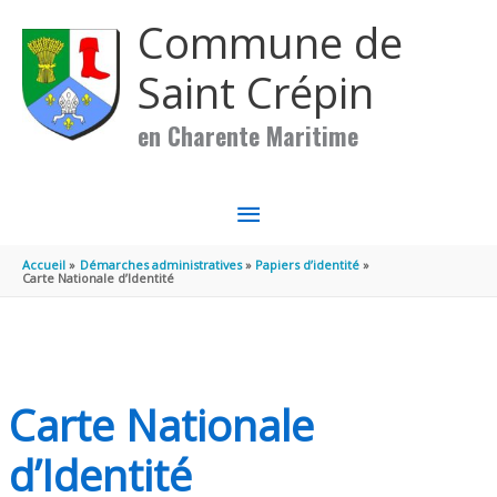
Aller au contenu
Aller au pied de page
Commune de
Saint Crépin
en Charente Maritime
MENU
PRINCIPAL
Accueil
Démarches administratives
Papiers d’identité
Carte Nationale d’Identité
Carte Nationale
d’Identité