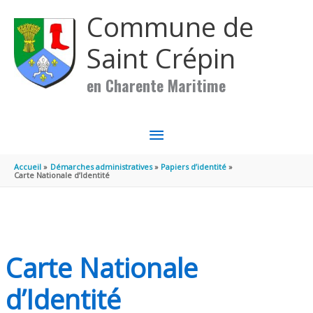
Aller au contenu
Aller au pied de page
Commune de
Saint Crépin
en Charente Maritime
MENU
PRINCIPAL
Accueil
Démarches administratives
Papiers d’identité
Carte Nationale d’Identité
Carte Nationale
d’Identité