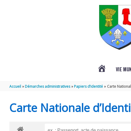
Aller au contenu
Aller au pied de page
VIE MU
L’ACTUALITÉ
Accueil
Démarches administratives
Papiers d’identité
Carte National
DE
Carte Nationale d’Identi
SAINT-