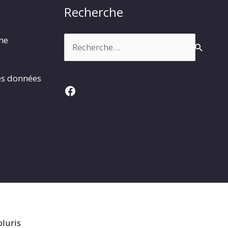
Recherche
Rechercher :
rme
es données
Facebook
luris