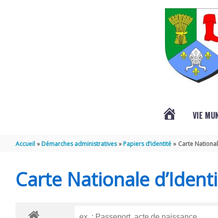
Aller au contenu
Aller au pied de page
VIE MU
L’ACTUALITÉ
Accueil
Démarches administratives
Papiers d’identité
Carte National
DE
Carte Nationale d’Identi
SAINT-