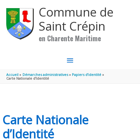
Aller au contenu
Aller au pied de page
Commune de
Saint Crépin
en Charente Maritime
MENU
PRINCIPAL
Accueil
Démarches administratives
Papiers d’identité
Carte Nationale d’Identité
Carte Nationale
d’Identité