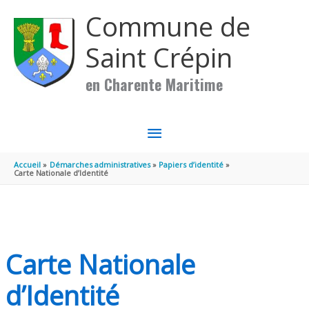
Aller au contenu
Aller au pied de page
Commune de
Saint Crépin
en Charente Maritime
MENU
PRINCIPAL
Accueil
Démarches administratives
Papiers d’identité
Carte Nationale d’Identité
Carte Nationale
d’Identité