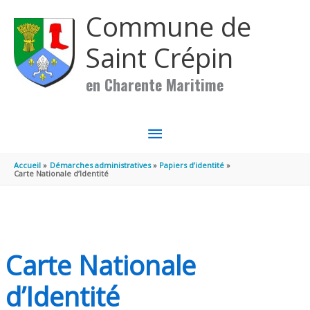
Aller au contenu
Aller au pied de page
Commune de
Saint Crépin
en Charente Maritime
MENU
PRINCIPAL
Accueil
Démarches administratives
Papiers d’identité
Carte Nationale d’Identité
Carte Nationale
d’Identité