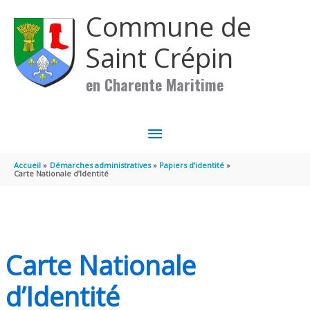
Aller au contenu
Aller au pied de page
Commune de
Saint Crépin
en Charente Maritime
MENU
PRINCIPAL
Accueil
Démarches administratives
Papiers d’identité
Carte Nationale d’Identité
Carte Nationale
d’Identité