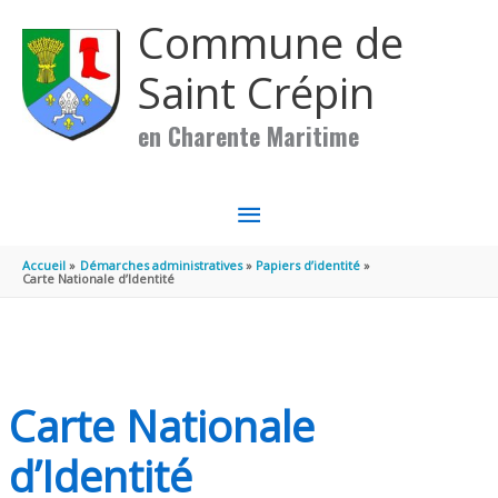
Aller au contenu
Aller au pied de page
Commune de
Saint Crépin
en Charente Maritime
MENU
PRINCIPAL
Accueil
Démarches administratives
Papiers d’identité
Carte Nationale d’Identité
Carte Nationale
d’Identité