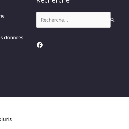
Rechercher :
rme
es données
Facebook
luris