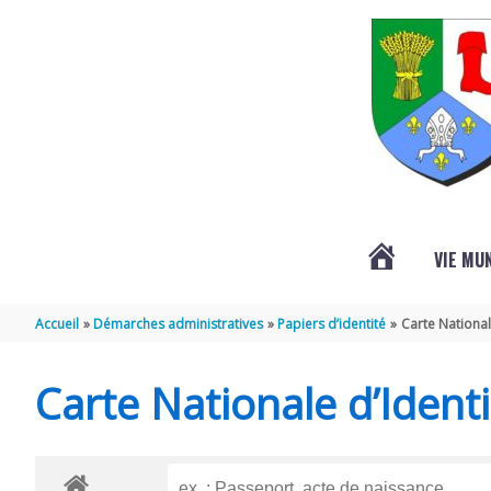
Aller au contenu
Aller au pied de page
VIE MU
L’ACTUALITÉ
Accueil
Démarches administratives
Papiers d’identité
Carte National
DE
Carte Nationale d’Identi
SAINT-