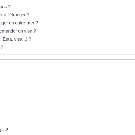
 ans ?
 à l'étranger ?
ager en outre-mer ?
 demander un visa ?
 Esta, visa...) ?
 ?
ne