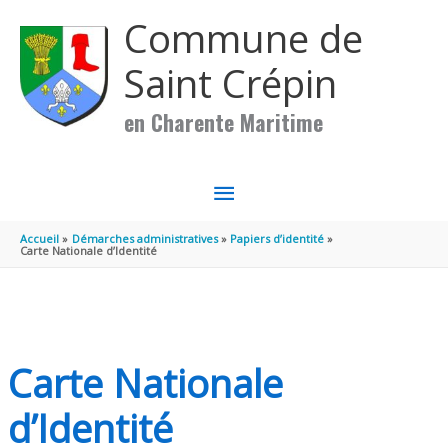
Aller au contenu
Aller au pied de page
Commune de
Saint Crépin
en Charente Maritime
MENU
PRINCIPAL
Accueil
Démarches administratives
Papiers d’identité
Carte Nationale d’Identité
Carte Nationale
d’Identité