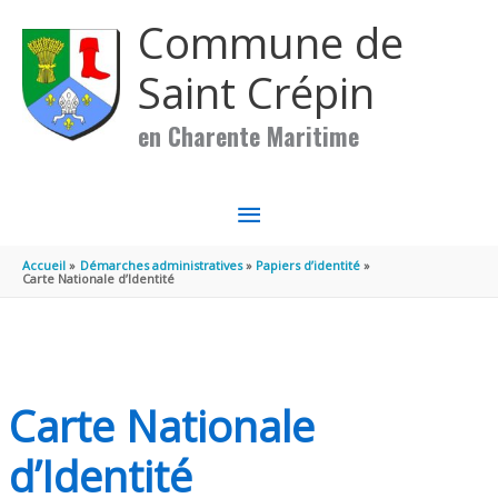
Aller au contenu
Aller au pied de page
Commune de
Saint Crépin
en Charente Maritime
MENU
PRINCIPAL
Accueil
Démarches administratives
Papiers d’identité
Carte Nationale d’Identité
Carte Nationale
d’Identité