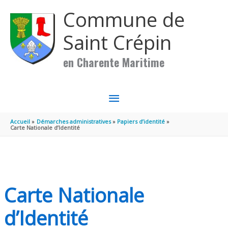
Aller au contenu
Aller au pied de page
Commune de
Saint Crépin
en Charente Maritime
MENU
PRINCIPAL
Accueil
Démarches administratives
Papiers d’identité
Carte Nationale d’Identité
Carte Nationale
d’Identité