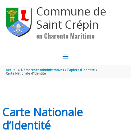
Aller au contenu
Aller au pied de page
Commune de
Saint Crépin
en Charente Maritime
MENU
PRINCIPAL
Accueil
Démarches administratives
Papiers d’identité
Carte Nationale d’Identité
Carte Nationale
d’Identité