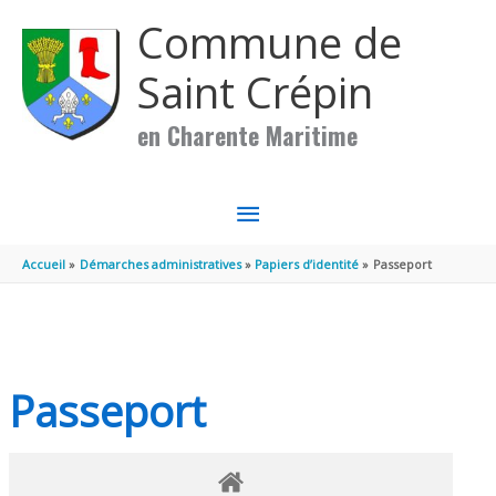
Aller au contenu
Aller au pied de page
Commune de
Saint Crépin
en Charente Maritime
MENU
PRINCIPAL
Accueil
Démarches administratives
Papiers d’identité
Passeport
Passeport