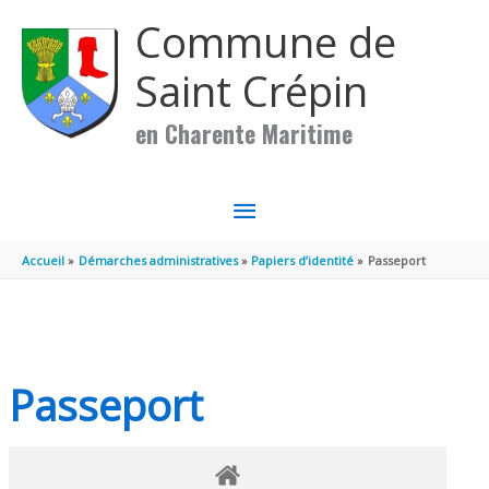
Aller au contenu
Aller au pied de page
Commune de
Saint Crépin
en Charente Maritime
MENU
PRINCIPAL
Accueil
Démarches administratives
Papiers d’identité
Passeport
Passeport