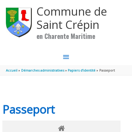
Aller au contenu
Aller au pied de page
Commune de
Saint Crépin
en Charente Maritime
MENU
PRINCIPAL
Accueil
Démarches administratives
Papiers d’identité
Passeport
Passeport