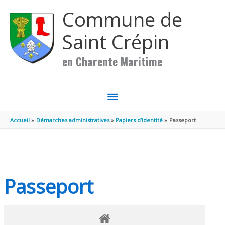
Aller au contenu
Aller au pied de page
Commune de
Saint Crépin
en Charente Maritime
MENU
PRINCIPAL
Accueil
Démarches administratives
Papiers d’identité
Passeport
Passeport