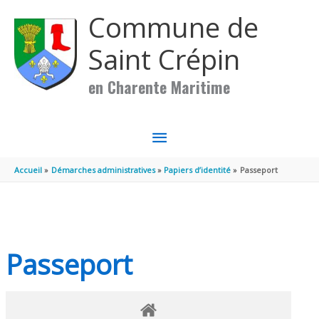
Aller au contenu
Aller au pied de page
Commune de
Saint Crépin
en Charente Maritime
MENU
PRINCIPAL
Accueil
Démarches administratives
Papiers d’identité
Passeport
Passeport