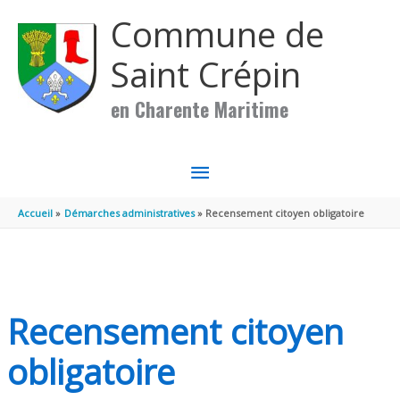
Aller au contenu
Aller au pied de page
Commune de
Saint Crépin
en Charente Maritime
MENU
PRINCIPAL
Accueil
Démarches administratives
Recensement citoyen obligatoire
Recensement citoyen
obligatoire