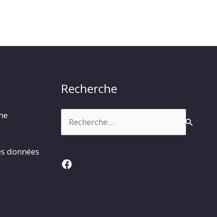
Recherche
Rechercher :
rme
es données
Facebook