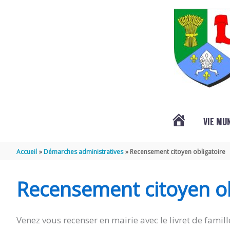
Aller au contenu
Aller au pied de page
VIE MU
L’ACTUALITÉ
Accueil
Démarches administratives
Recensement citoyen obligatoire
DE
Recensement citoyen ob
SAINT-
Venez vous recenser en mairie avec le livret de famille