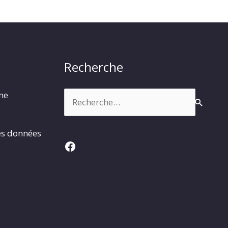
Recherche
Rechercher :
rme
es données
Facebook