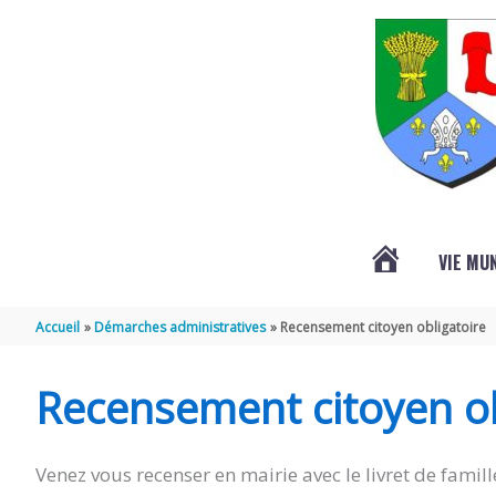
Aller au contenu
Aller au pied de page
VIE MU
L’ACTUALITÉ
Accueil
Démarches administratives
Recensement citoyen obligatoire
DE
Recensement citoyen ob
SAINT-
Venez vous recenser en mairie avec le livret de famille