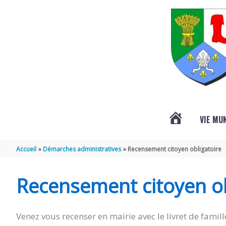
Aller au contenu
Aller au pied de page
VIE MU
L’ACTUALITÉ
Accueil
Démarches administratives
Recensement citoyen obligatoire
DE
Recensement citoyen ob
SAINT-
Venez vous recenser en mairie avec le livret de famille