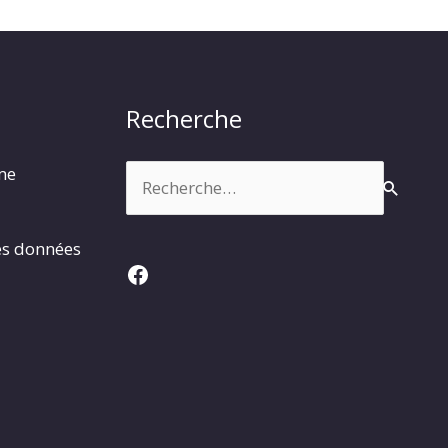
Recherche
Rechercher :
rme
es données
Facebook