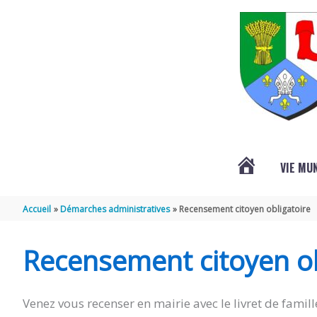
Aller au contenu
Aller au pied de page
VIE MU
L’ACTUALITÉ
Accueil
Démarches administratives
Recensement citoyen obligatoire
DE
Recensement citoyen ob
SAINT-
Venez vous recenser en mairie avec le livret de famille