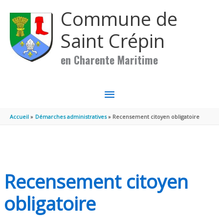
Aller au contenu
Aller au pied de page
Commune de
Saint Crépin
en Charente Maritime
MENU
PRINCIPAL
Accueil
Démarches administratives
Recensement citoyen obligatoire
Recensement citoyen
obligatoire