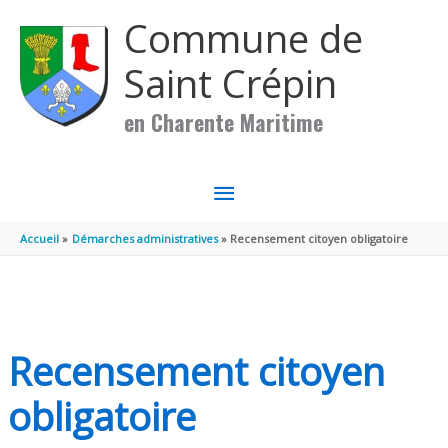
Aller au contenu
Aller au pied de page
Commune de
Saint Crépin
en Charente Maritime
MENU
PRINCIPAL
Accueil
Démarches administratives
Recensement citoyen obligatoire
Recensement citoyen
obligatoire