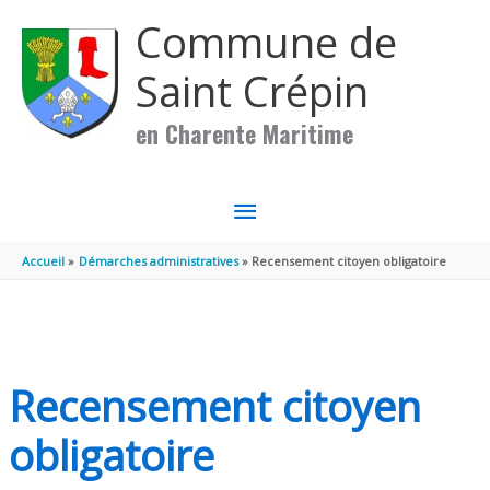
Aller au contenu
Aller au pied de page
Commune de
Saint Crépin
en Charente Maritime
MENU
PRINCIPAL
Accueil
Démarches administratives
Recensement citoyen obligatoire
Recensement citoyen
obligatoire