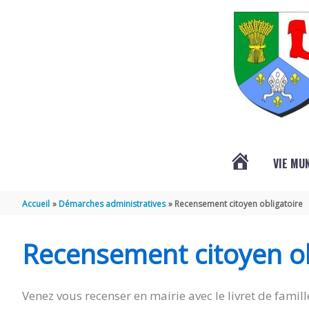
Aller au contenu
Aller au pied de page
VIE MU
L’ACTUALITÉ
Accueil
Démarches administratives
Recensement citoyen obligatoire
DE
Recensement citoyen ob
SAINT-
Venez vous recenser en mairie avec le livret de famille