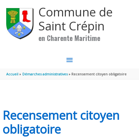
Aller au contenu
Aller au pied de page
Commune de
Saint Crépin
en Charente Maritime
MENU
PRINCIPAL
Accueil
Démarches administratives
Recensement citoyen obligatoire
Recensement citoyen
obligatoire