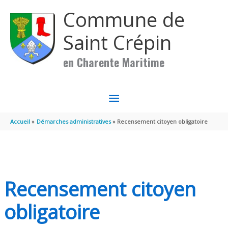
Aller au contenu
Aller au pied de page
Commune de
Saint Crépin
en Charente Maritime
MENU
PRINCIPAL
Accueil
Démarches administratives
Recensement citoyen obligatoire
Recensement citoyen
obligatoire