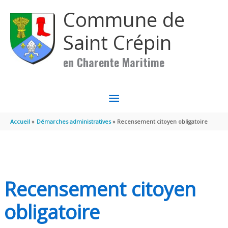
Aller au contenu
Aller au pied de page
Commune de
Saint Crépin
en Charente Maritime
MENU
PRINCIPAL
Accueil
Démarches administratives
Recensement citoyen obligatoire
Recensement citoyen
obligatoire