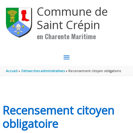
Aller au contenu
Aller au pied de page
Commune de
Saint Crépin
en Charente Maritime
MENU
PRINCIPAL
Accueil
Démarches administratives
Recensement citoyen obligatoire
Recensement citoyen
obligatoire