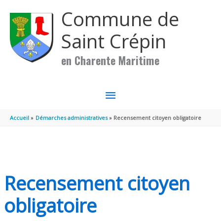
Aller au contenu
Aller au pied de page
Commune de
Saint Crépin
en Charente Maritime
MENU
PRINCIPAL
Accueil
Démarches administratives
Recensement citoyen obligatoire
Recensement citoyen
obligatoire