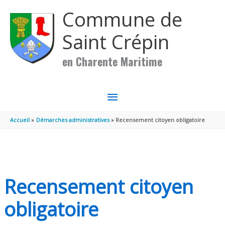
Aller au contenu
Aller au pied de page
Commune de
Saint Crépin
en Charente Maritime
MENU
PRINCIPAL
Accueil
Démarches administratives
Recensement citoyen obligatoire
Recensement citoyen
obligatoire