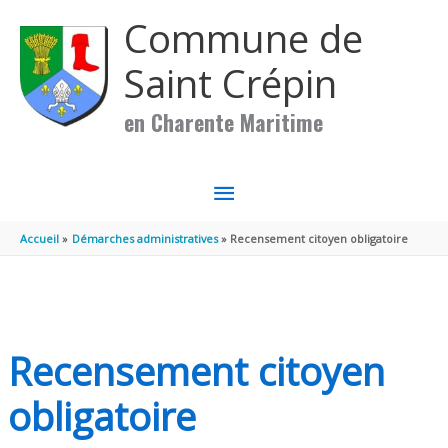
Aller au contenu
Aller au pied de page
Commune de
Saint Crépin
en Charente Maritime
MENU
PRINCIPAL
Accueil
Démarches administratives
Recensement citoyen obligatoire
Recensement citoyen
obligatoire