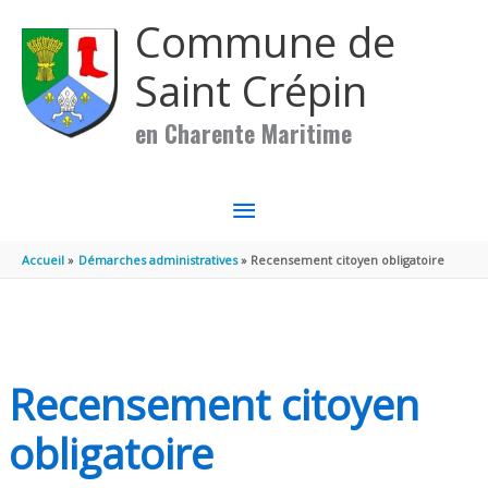
Aller au contenu
Aller au pied de page
Commune de
Saint Crépin
en Charente Maritime
MENU
PRINCIPAL
Accueil
Démarches administratives
Recensement citoyen obligatoire
Recensement citoyen
obligatoire