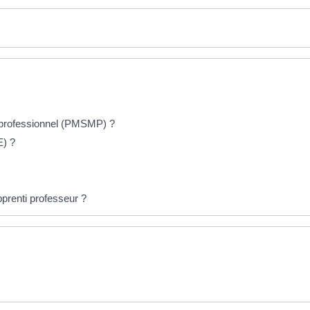
u professionnel (PMSMP) ?
E) ?
pprenti professeur ?