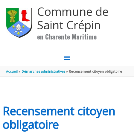
Aller au contenu
Aller au pied de page
Commune de
Saint Crépin
en Charente Maritime
MENU
PRINCIPAL
Accueil
Démarches administratives
Recensement citoyen obligatoire
Recensement citoyen
obligatoire