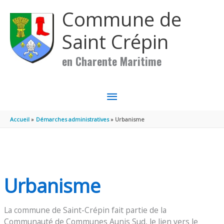
Aller au contenu
Aller au pied de page
Commune de
Saint Crépin
en Charente Maritime
MENU
PRINCIPAL
Accueil
Démarches administratives
Urbanisme
Urbanisme
La commune de Saint-Crépin fait partie de la
Communauté de Communes Aunis Sud, le lien vers le