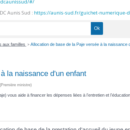
cdcaunissud/#/
CDC Aunis Sud :
https://aunis-sud.fr/guichet-numerique-
s aux familles
>
Allocation de base de la Paje versée à la naissance 
 à la naissance d'un enfant
 (Première ministre)
aje) vous aide à financer les dépenses liées à l'entretien et l'éducatio
ocation de base de la prestation d'accueil du jeune en