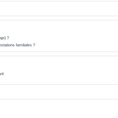
aje) ?
stations familiales ?
ant