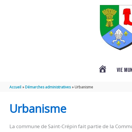
Aller au contenu
Aller au pied de page
VIE MU
L’ACTUALITÉ
Accueil
Démarches administratives
Urbanisme
DE
Urbanisme
SAINT-
La commune de Saint-Crépin fait partie de la Commu