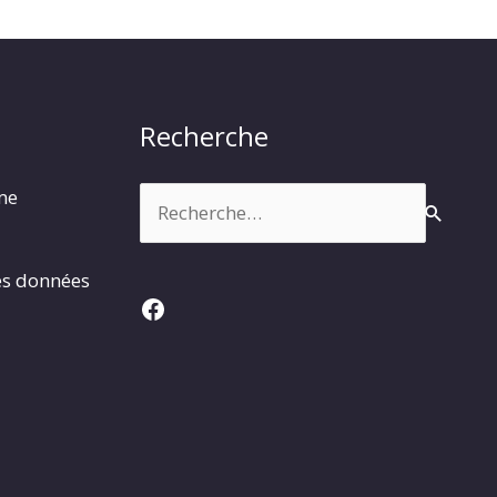
Recherche
Rechercher :
rme
es données
Facebook