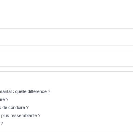
ital : quelle différence ?
ire ?
s de conduire ?
t plus ressemblante ?
 ?