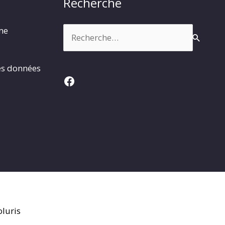
Recherche
Rechercher :
rme
es données
Facebook
luris