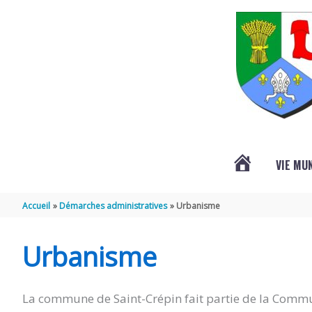
Aller au contenu
Aller au pied de page
VIE MU
L’ACTUALITÉ
Accueil
Démarches administratives
Urbanisme
DE
Urbanisme
SAINT-
La commune de Saint-Crépin fait partie de la Commu