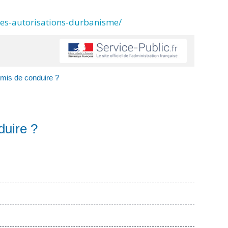
des-autorisations-durbanisme/
rmis de conduire ?
duire ?