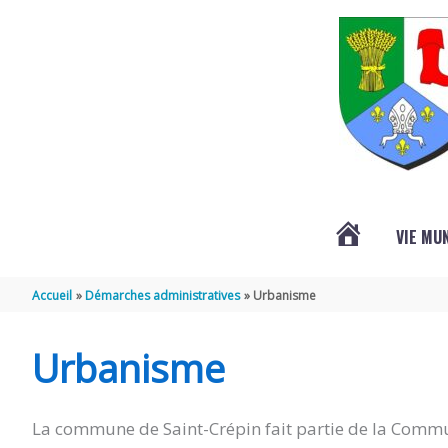
Aller au contenu
Aller au pied de page
VIE MU
L’ACTUALITÉ
Accueil
Démarches administratives
Urbanisme
DE
Urbanisme
SAINT-
La commune de Saint-Crépin fait partie de la Commu