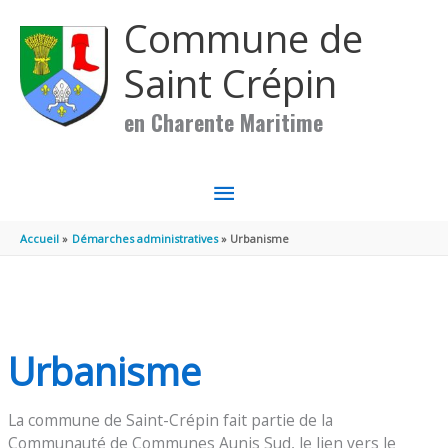
Aller au contenu
Aller au pied de page
Commune de
Saint Crépin
en Charente Maritime
MENU
PRINCIPAL
Accueil
Démarches administratives
Urbanisme
Urbanisme
La commune de Saint-Crépin fait partie de la
Communauté de Communes Aunis Sud, le lien vers le