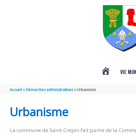
Aller au contenu
Aller au pied de page
VIE MU
L’ACTUALITÉ
Accueil
Démarches administratives
Urbanisme
DE
Urbanisme
SAINT-
La commune de Saint-Crépin fait partie de la Commu