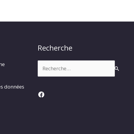
Recherche
Rechercher :
rme
es données
Facebook