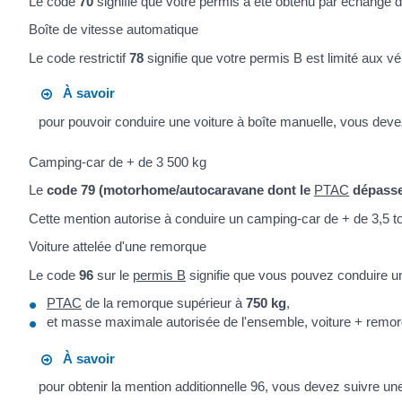
Le code
70
signifie que votre permis a été obtenu par échange d
Boîte de vitesse automatique
Le code restrictif
78
signifie que votre permis B est limité aux 
À savoir
pour pouvoir conduire une voiture à boîte manuelle, vous dev
Camping-car de + de 3 500 kg
Le
code 79 (motorhome/autocaravane dont le
PTAC
dépasse
Cette mention autorise à conduire un camping-car de + de 3,5 
Voiture attelée d'une remorque
Le code
96
sur le
permis B
signifie que vous pouvez conduire u
PTAC
de la remorque supérieur à
750 kg
,
et masse maximale autorisée de l'ensemble, voiture + remo
À savoir
pour obtenir la mention additionnelle 96, vous devez suivre u