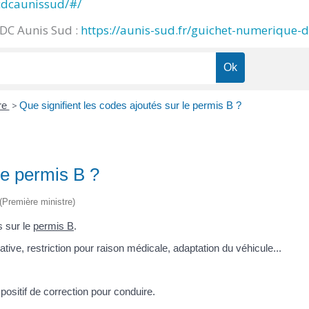
cdcaunissud/#/
CDC Aunis Sud :
https://aunis-sud.fr/guichet-numerique-
re
>
Que signifient les codes ajoutés sur le permis B ?
le permis B ?
 (Première ministre)
s sur le
permis B
.
ative, restriction pour raison médicale, adaptation du véhicule...
positif de correction pour conduire.