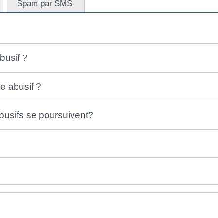
Spam par SMS
busif ?
e abusif ?
abusifs se poursuivent?