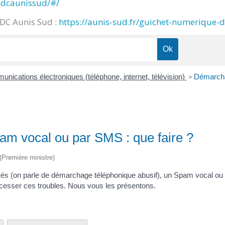
cdcaunissud/#/
CDC Aunis Sud :
https://aunis-sud.fr/guichet-numerique-
nications électroniques (téléphone, internet, télévision)
>
Démarcha
am vocal ou par SMS : que faire ?
 (Première ministre)
s (on parle de démarchage téléphonique abusif), un Spam vocal ou
 cesser ces troubles. Nous vous les présentons.