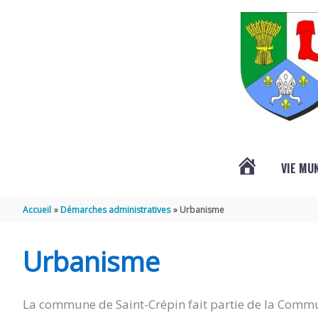
Aller au contenu
Aller au pied de page
VIE MU
L’ACTUALITÉ
Accueil
Démarches administratives
Urbanisme
DE
Urbanisme
SAINT-
La commune de Saint-Crépin fait partie de la Commu