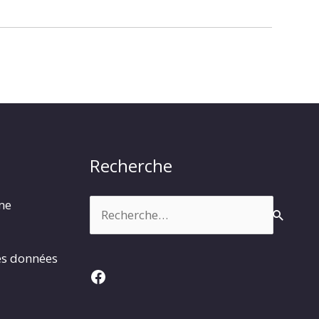
Recherche
Rechercher :
rme
es données
Facebook