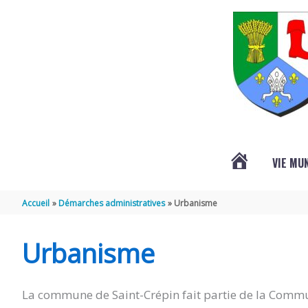
Aller au contenu
Aller au pied de page
VIE MU
L’ACTUALITÉ
Accueil
Démarches administratives
Urbanisme
DE
Urbanisme
SAINT-
La commune de Saint-Crépin fait partie de la Commu