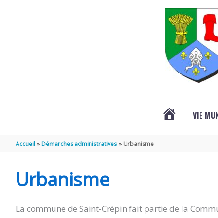
Aller au contenu
Aller au pied de page
VIE MU
L’ACTUALITÉ
Accueil
Démarches administratives
Urbanisme
DE
Urbanisme
SAINT-
La commune de Saint-Crépin fait partie de la Commu