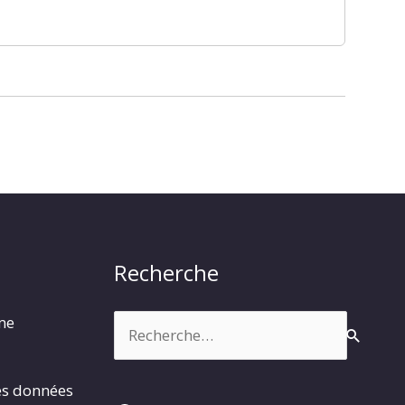
Recherche
Rechercher :
rme
es données