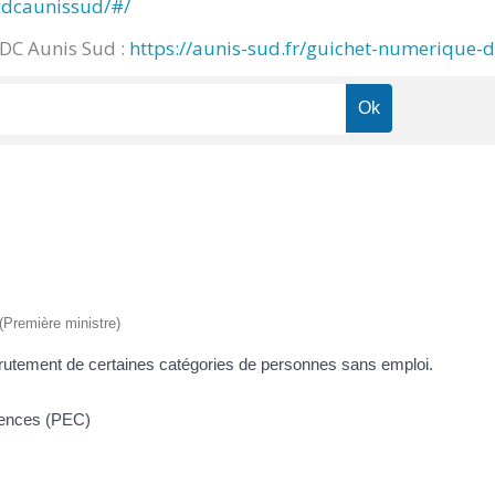
cdcaunissud/#/
CDC Aunis Sud :
https://aunis-sud.fr/guichet-numerique-
 (Première ministre)
recrutement de certaines catégories de personnes sans emploi.
étences (PEC)