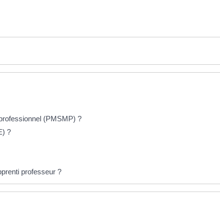
u professionnel (PMSMP) ?
E) ?
pprenti professeur ?