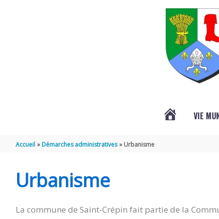
Aller au contenu
Aller au pied de page
VIE MU
L’ACTUALITÉ
Accueil
Démarches administratives
Urbanisme
DE
Urbanisme
SAINT-
La commune de Saint-Crépin fait partie de la Commu