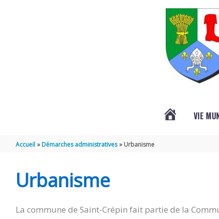
Aller au contenu
Aller au pied de page
VIE MU
L’ACTUALITÉ
Accueil
Démarches administratives
Urbanisme
DE
Urbanisme
SAINT-
La commune de Saint-Crépin fait partie de la Commu