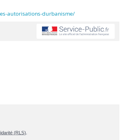
des-autorisations-durbanisme/
lidarité (RLS)
.