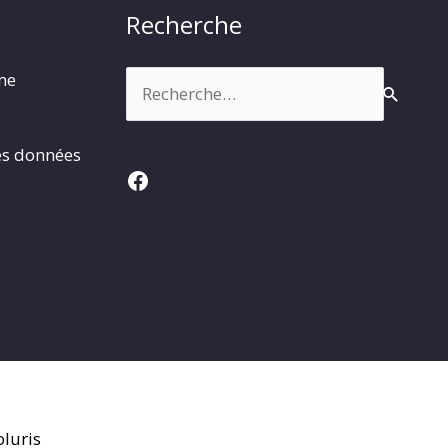
Recherche
Rechercher :
rme
es données
Facebook
luris