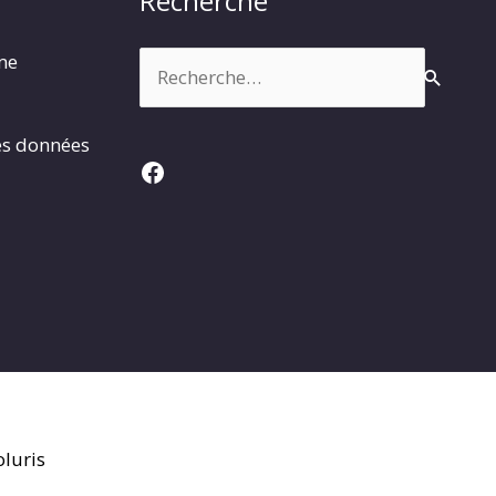
Recherche
Rechercher :
rme
es données
Facebook
luris