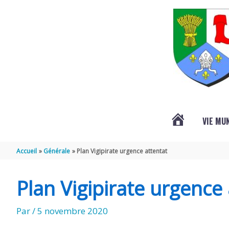
Aller au contenu
Aller au pied de page
VIE MU
L’ACTUALITÉ
Accueil
Générale
Plan Vigipirate urgence attentat
DE
Plan Vigipirate urgence
SAINT-
Par
/
5 novembre 2020